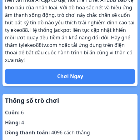
nền văn hóa Ai Cập cổ đại, nơi thần chết Anubis bảo vệ
kho báu của nhân loại. Với đồ họa sắc nét và hiệu ứng
âm thanh sống động, trò chơi này chắc chắn sẽ cuốn
hút bất kỳ tín đồ nào yêu thích trải nghiệm đỉnh cao tại
tylekeo88. Hệ thống jackpot liên tục cập nhật khiến
mỗi lượt quay đều tiềm ẩn khả năng đổi đời. Hãy ghé
thăm tylekeo88tv.com hoặc tải ứng dụng trên điện
thoại để bắt đầu cuộc hành trình bí ẩn cùng vị thần cổ
xưa này!
Chơi Ngay
Thông số trò chơi
Cuộn:
6
Hàng:
4
Dòng thanh toán:
4096 cách thắng