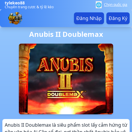
tylekeo88
🌐
Chọn quốc gia
Chuyên trang cược & tỷ lệ kèo
Đăng Nhập
Đăng Ký
Anubis II Doublemax
Anubis II Doublemax là siêu phẩm slot lấy cảm hứng từ