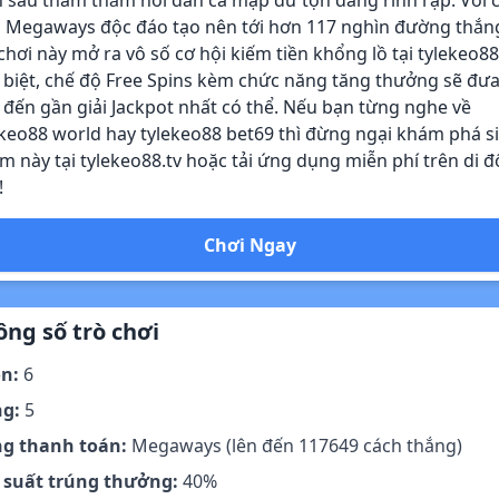
n sâu thăm thẳm nơi đàn cá mập dữ tợn đang rình rập. Với 
c Megaways độc đáo tạo nên tới hơn 117 nghìn đường thắn
chơi này mở ra vô số cơ hội kiếm tiền khổng lồ tại tylekeo88
 biệt, chế độ Free Spins kèm chức năng tăng thưởng sẽ đư
 đến gần giải Jackpot nhất có thể. Nếu bạn từng nghe về
ekeo88 world hay tylekeo88 bet69 thì đừng ngại khám phá s
m này tại tylekeo88.tv hoặc tải ứng dụng miễn phí trên di 
!
Chơi Ngay
ông số trò chơi
n:
6
g:
5
g thanh toán:
Megaways (lên đến 117649 cách thắng)
 suất trúng thưởng:
40%