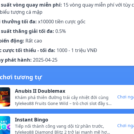
 suất vòng quay miễn phí:
15 vòng quay miễn phí với tùy 
 biểu tượng cá mập
i thưởng tối đa:
x10000 tiền cược gốc
 suất thắng giải tối đa:
0.5%
biến động:
Rất cao
 cược tối thiểu - tối đa:
1000 - 1 triệu VNĐ
y phát hành:
2025-04-25
 chơi tương tự
Anubis II Doublemax
Chơi ng
Khám phá thiên đường trái cây nhiệt đới cùng
tylekeo88 Fruits Gone Wild – trò chơi slot đầy sôi
động và phần thưởng khủng.
Instant Bingo
Chơi ng
Tiếp nối thành công vang dội từ phần trước,
tylekeo88 Diamond Blitz 2 trở lại mạnh mẽ hơn