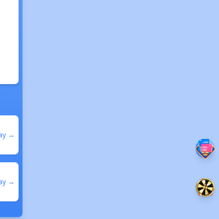
ay →
ay →