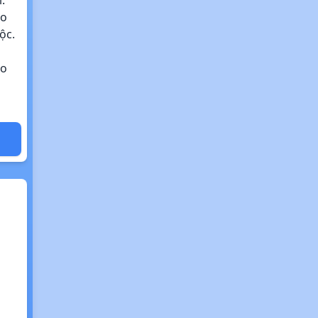
.
ào
ộc.
ho