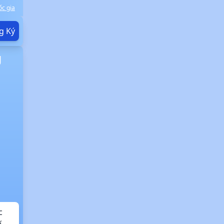
c gia
g Ký
g
c