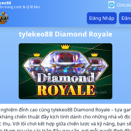
ekeo88
🌐
Chọn quố
n trang cược & tỷ lệ kèo
Đăng Nhập
Đăn
tylekeo88 Diamond Royale
i nghiệm đỉnh cao cùng tylekeo88 Diamond Royale – tựa g
 kháng chiến thuật đầy kịch tính dành cho những nhà vô đị
 thụ. Với lối chơi kết hợp giữa chiến lược và kỹ năng, bạn s
c tham gia vào các trận đấu gay cấn, nơi mỗi quyết định đề