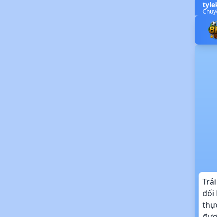
tyl
Chuyê
Trả
đối
thực
đượ