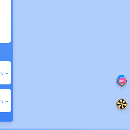
ay →
ay →