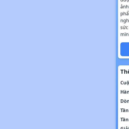
ảnh
phẩ
ngh
sức
mìn
Th
Cuộ
Hàn
Dòn
Tần
Tần
Giả