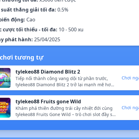
 suất thắng giải tối đa:
0.5%
biến động:
Cao
 cược tối thiểu - tối đa:
10 - 500 xu
y phát hành:
25/04/2025
 chơi tương tự
tylekeo88 Diamond Blitz 2
Chơi ng
Tiếp nối thành công vang dội từ phần trước,
tylekeo88 Diamond Blitz 2 trở lại mạnh mẽ hơn
bao giờ hết!
tylekeo88 Fruits gone Wild
Chơi ng
Khám phá thiên đường trái cây nhiệt đới cùng
tylekeo88 Fruits Gone Wild – trò chơi slot đầy sôi
động và phần thưởng khủng.