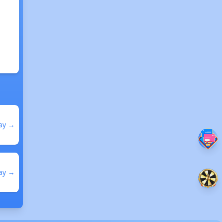
ay →
ay →