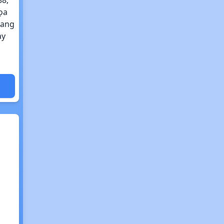
88,
ọa
đang
ay