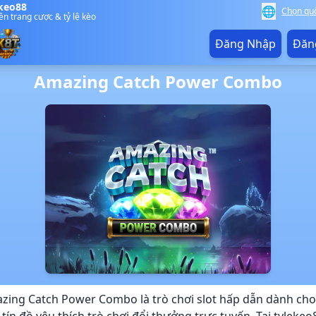
ekeo88
🌐
Chọn quố
n trang cược & tỷ lệ kèo
Đăng Nhập
Đăn
Amazing Catch Power Combo
zing Catch Power Combo là trò chơi slot hấp dẫn dành cho