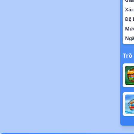
Giả
Xác
Độ 
Mức
Ngà
Trò