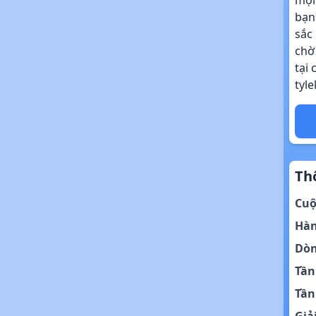
mọi 
bạn
sắc
chờ
tại
tyl
Th
Cuộ
Hàn
Dòn
Tần
Tần