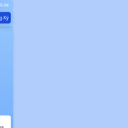
c gia
g Ký